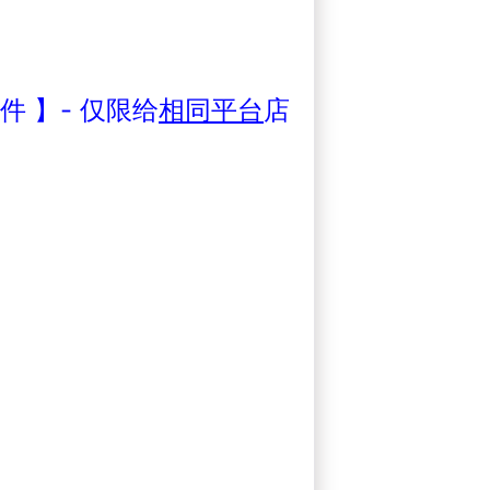
 】- 仅限给
相同平台
店