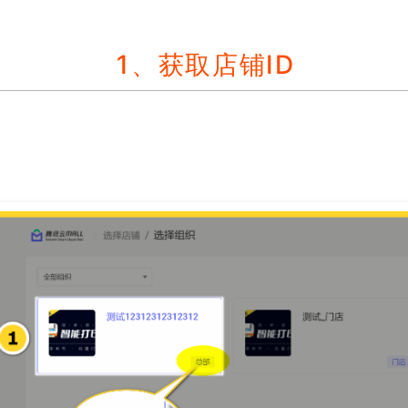
1、获取店铺ID