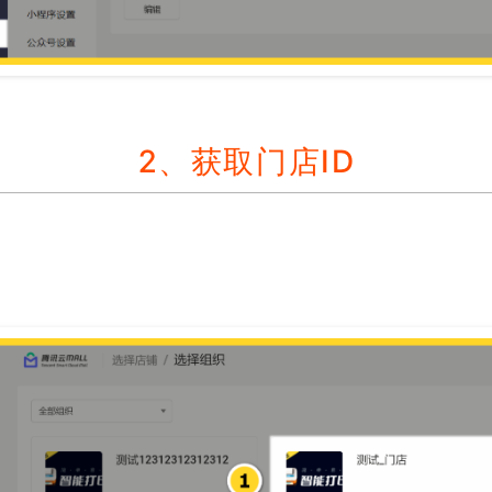
2、获取门店ID