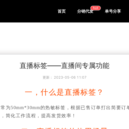
hot
首页
分销代发
单号分享
直播标签——直播间专属功能
更新：
2023-05-06 11:07
一，什么是直播标签？
常为50mm*30mm的热敏标签，根据已售订单打出简要
应，简化工作流程，提高发货效率！